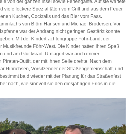
e von der ganzen Insel sowie Feriengäste. Auf sie wartete
 viele leckere Spezialitäten vom Grill und aus dem Feuer.
kenen Kuchen, Cocktails und das Bier vom Fass.
 Flammlachs von Björn Hansen und Michael Brodersen. Vor
lzpfanne war der Andrang nicht geringer. Gestärkt konnte
geben: Mit der Kindertrachtengruppe Föhr-Land, der
 Musikfreunde Föhr-West. Die Kinder hatten ihren Spaß
n und am Glücksrad. Umlagert war auch immer
Piraten-Outfit, der mit ihnen Seile drehte. Nach dem
rar Hinrichsen, Vorsitzender der Straßengemeinschaft, und
bestimmt bald wieder mit der Planung für das Straßenfest
er nach, wie sinnvoll sie den diesjährigen Erlös in die